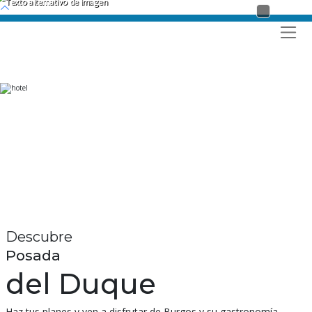
Hostal Restaurante Posada del Duque
Alojamiento y restaurante
en Villalbilla de Burgos
Descubre
Posada
del Duque
Haz tus planes y ven a disfrutar de Burgos y su gastronomía.