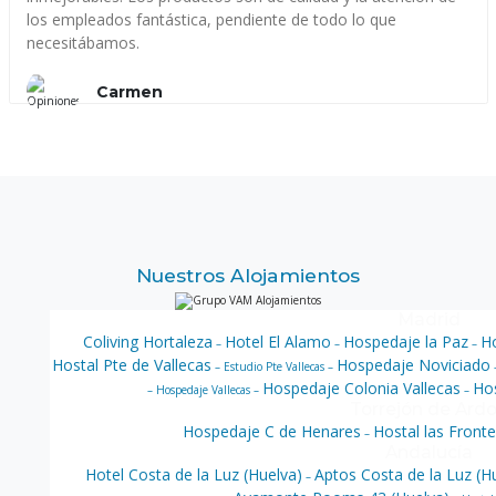
los empleados fantástica, pendiente de todo lo que
necesitábamos.
Carmen
Nuestros Alojamientos
Madrid
Coliving Hortaleza
Hotel El Alamo
Hospedaje la Paz
H
–
–
–
Hostal Pte de Vallecas
Hospedaje Noviciado
– Estudio Pte Vallecas –
Hospedaje Colonia Vallecas
Hos
– Hospedaje Vallecas –
–
Torrejón de Ard
Hospedaje C de Henares
Hostal las Front
–
Andalucía
Hotel Costa de la Luz (Huelva)
Aptos Costa de la Luz (H
–