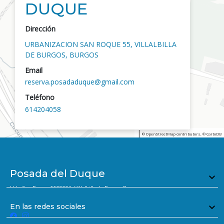
DUQUE
Dirección
URBANIZACION SAN ROQUE 55, VILLALBILLA
DE BURGOS, BURGOS
Email
reserva.posadaduque@gmail.com
Teléfono
614204058
|
© OpenStreetMap contributors, © CartoDB
Posada del Duque
Urb. San Roque, 5509001, Villalbilla de Burgos, Burgos
(+34) 614 204 058
En las redes sociales
reserva.posadaduque@gmail.com