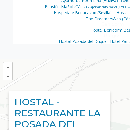
Ayamonte Rooms 43 (Huelva)
– Hostel
Pensión IslaSol (Cádiz)
– Apartamento IslaSol (Cádiz) 
Hospedaje Benacazon (Sevilla)
–
Hostal 
The Dreamers&co (Cór
Benidorm
Hostel Benidorm Be
Burgos
Hostal Posada del Duque
Hotel Pan
–
+
−
HOSTAL -
RESTAURANTE LA
POSADA DEL